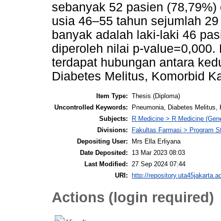
sebanyak 52 pasien (78,79%) 
usia 46–55 tahun sejumlah 29 
banyak adalah laki-laki 46 pasi
diperoleh nilai p-value=0,000.
terdapat hubungan antara kedu
Diabetes Melitus, Komorbid Kar
Item Type:
Thesis (Diploma)
Uncontrolled Keywords:
Pneumonia, Diabetes Melitus, K
Subjects:
R Medicine > R Medicine (Gene
Divisions:
Fakultas Farmasi > Program St
Depositing User:
Mrs Ella Erliyana
Date Deposited:
13 Mar 2023 08:03
Last Modified:
27 Sep 2024 07:44
URI:
http://repository.uta45jakarta.ac
Actions (login required)