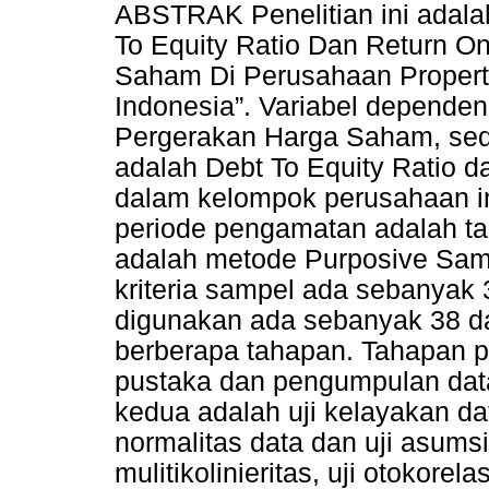
ABSTRAK Penelitian ini adalah
To Equity Ratio Dan Return O
Saham Di Perusahaan Properti
Indonesia”. Variabel dependen 
Pergerakan Harga Saham, sed
adalah Debt To Equity Ratio d
dalam kelompok perusahaan i
periode pengamatan adalah t
adalah metode Purposive Sa
kriteria sampel ada sebanyak 
digunakan ada sebanyak 38 da
berberapa tahapan. Tahapan pe
pustaka dan pengumpulan data 
kedua adalah uji kelayakan d
normalitas data dan uji asumsi k
mulitikolinieritas, uji otokorela